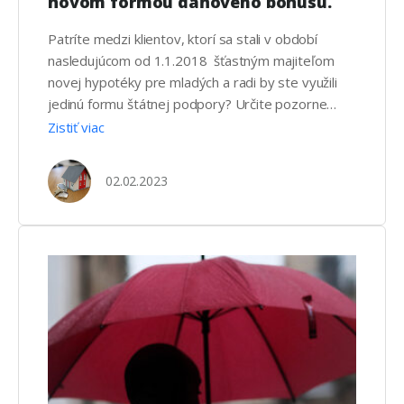
novom formou daňového bonusu.
Patríte medzi klientov, ktorí sa stali v období
nasledujúcom od 1.1.2018 šťastným majiteľom
novej hypotéky pre mladých a radi by ste využili
jedinú formu štátnej podpory? Určite pozorne
sledujte nasledujúce riadky a pozrime sa spolu na
Zistiť viac
na štátny príspevok k hypotéke pre mladých, po
novom: daňový bonus. Tento bonus sa stal
02.02.2023
náhradou pôvodného štátneho príspevku, …