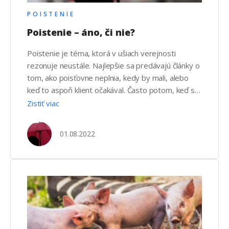
POISTENIE
Poistenie – áno, či nie?
Poistenie je téma, ktorá v ušiach verejnosti
rezonuje neustále. Najlepšie sa predávajú články o
tom, ako poisťovne neplnia, kedy by mali, alebo
keď to aspoň klient očakával. Často potom, keď sa
na konkrétny prípad pozriete viac do hĺbky, zistíte,
Zistiť viac
že chyba nie je v postoji tej ktorej poisťovne, ale
že tú chybu nájdete medzi stoličkou …
01.08.2022