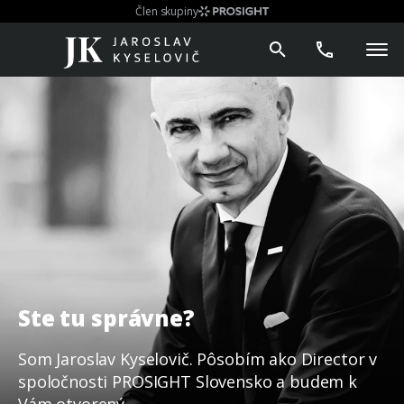
Člen skupiny
Ste tu správne?
Som Jaroslav Kyselovič. Pôsobím ako Director v
spoločnosti PROSIGHT Slovensko a budem k