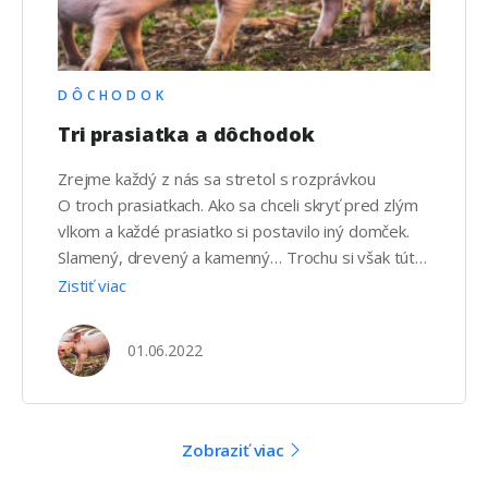
DÔCHODOK
Tri prasiatka a dôchodok
Zrejme každý z nás sa stretol s rozprávkou
O troch prasiatkach. Ako sa chceli skryť pred zlým
vlkom a každé prasiatko si postavilo iný domček.
Slamený, drevený a kamenný… Trochu si však túto
rozprávku upravme. Prasiatka si aj tentokrát budú
Zistiť viac
stavať domčeky, avšak dôchodkové. Prvé
prasiatko sa rozhodlo, že sa bude spoliehať na
01.06.2022
ústavu. Tá garantuje dôchodok pre každého. Koľko
…
Zobraziť viac