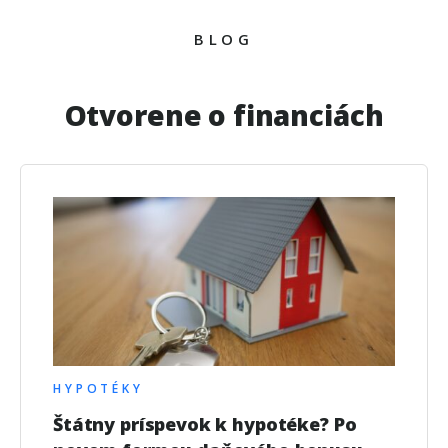
BLOG
Otvorene o financiách
HYPOTÉKY
Štátny príspevok k hypotéke? Po