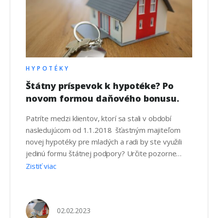
HYPOTÉKY
Štátny príspevok k hypotéke? Po
novom formou daňového bonusu.
Patríte medzi klientov, ktorí sa stali v období
nasledujúcom od 1.1.2018 šťastným majiteľom
novej hypotéky pre mladých a radi by ste využili
jedinú formu štátnej podpory? Určite pozorne
sledujte nasledujúce riadky a pozrime sa spolu na
Zistiť viac
na štátny príspevok k hypotéke pre mladých, po
novom: daňový bonus. Tento bonus sa stal
náhradou pôvodného štátneho príspevku, …
02.02.2023