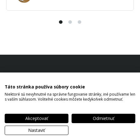
Táto stránka používa súbory cookie
Niektoré sú nevyhnutné na správne fungovanie stránky, iné používame len
s vaším súhlasom. Voliteľné cookies môžete kedykoľvek odmietnuť.
Akceptovať
Odmietnuť
Copyright © 2026 Jaroslav Kyselovič All rights reserved.
Nastaviť
Ochrana osobných údajov
Nastavenie cookies