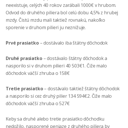
neexistuje, celých 40 rokov zarábali 1000€ v hrubom.
Odvod do druhého piliera bol celú dobu 4,5% z hrubej
mzdy. Čistú mzdu mali taktiež rovnakú, nakoľko
sporenie v druhom pilieri ju neznižuje.
Prvé prasiatko
– dostávalo iba štátny dôchodok
Druhé prasiatko
– dostávalo štátny dôchodok a
nasporilo si v druhom pilieri 40 503€1. Čiže malo
dôchodok väčší zhruba o 158€
Tretie prasiatko
– dostávalo taktiež štátny dôchodok
a nasporilo si cez druhý pilier 134 594€2. Čiže malo
dôchodok väčší zhruba o 527€
Keby sa druhé alebo tretie prasiatko dôchodku
nedožilo, nasporené peniaze z druhého piliera by