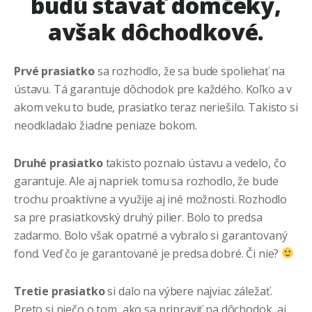
budú stavať domčeky,
avšak dôchodkové.
Prvé prasiatko
sa rozhodlo, že sa bude spoliehať na
ústavu. Tá garantuje dôchodok pre každého. Koľko a v
akom veku to bude, prasiatko teraz neriešilo. Takisto si
neodkladalo žiadne peniaze bokom.
Druhé prasiatko
takisto poznalo ústavu a vedelo, čo
garantuje. Ale aj napriek tomu sa rozhodlo, že bude
trochu proaktívne a využije aj iné možnosti. Rozhodlo
sa pre prasiatkovský druhý pilier. Bolo to predsa
zadarmo. Bolo však opatrné a vybralo si garantovaný
fond. Veď čo je garantované je predsa dobré. Či nie?
Tretie prasiatko
si dalo na výbere najviac záležať.
Preto si niečo o tom, ako sa pripraviť na dôchodok, aj