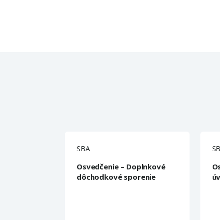
SBA
S
Osvedčenie – Doplnkové
Os
dôchodkové sporenie
ú