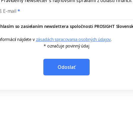
Pravidelný newsletter s najnovšími správami z oblasti financií.
š E-mail
hlasím so zasielaním newslettera spoločnosti PROSIGHT Slovensk
informácií nájdete v
zásadách spracovania osobných údajov
.
* označuje povinný údaj