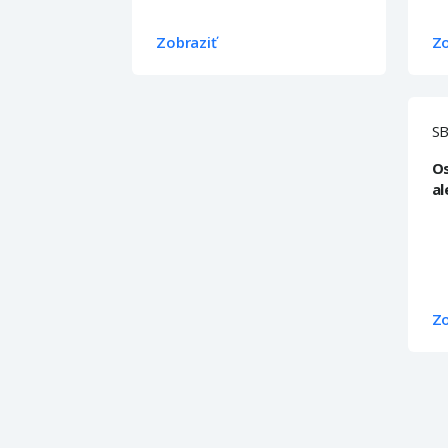
Zobraziť
Zo
S
Os
al
Zo