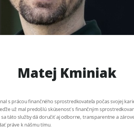
Matej Kminiak
nal s prácou finančného sprostredkovateľa počas svojej kari
 Keďže už mal predošlú skúsenosť s finančným sprostredkova
že sa táto služby dá doručiť aj odborne, transparentne a zárov
idať práve k nášmu tímu.