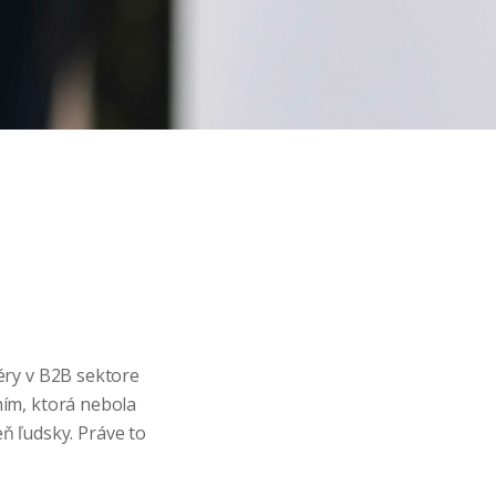
éry v B2B sektore
ním, ktorá nebola
eň ľudsky. Práve to