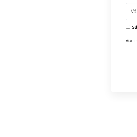
Vá
Sú
Viac 