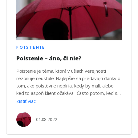
POISTENIE
Poistenie – áno, či nie?
Poistenie je téma, ktorá v ušiach verejnosti
rezonuje neustále. Najlepšie sa predávajú články o
tom, ako poisťovne neplnia, kedy by mali, alebo
keď to aspoň klient očakával. Často potom, keď sa
na konkrétny prípad pozriete viac do hĺbky, zistíte,
Zistiť viac
že chyba nie je v postoji tej ktorej poisťovne, ale
že tú chybu nájdete medzi stoličkou …
01.08.2022