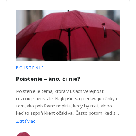
POISTENIE
Poistenie – áno, či nie?
Poistenie je téma, ktorá v ušiach verejnosti
rezonuje neustále. Najlepšie sa predávajú články o
tom, ako poisťovne neplnia, kedy by mali, alebo
keď to aspoň klient očakával. Často potom, keď sa
na konkrétny prípad pozriete viac do hĺbky, zistíte,
Zistiť viac
že chyba nie je v postoji tej ktorej poisťovne, ale
že tú chybu nájdete medzi stoličkou …