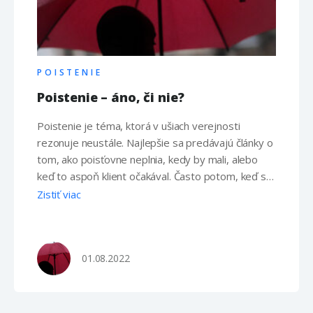
POISTENIE
Poistenie – áno, či nie?
Poistenie je téma, ktorá v ušiach verejnosti
rezonuje neustále. Najlepšie sa predávajú články o
tom, ako poisťovne neplnia, kedy by mali, alebo
keď to aspoň klient očakával. Často potom, keď sa
na konkrétny prípad pozriete viac do hĺbky, zistíte,
Zistiť viac
že chyba nie je v postoji tej ktorej poisťovne, ale
že tú chybu nájdete medzi stoličkou …
01.08.2022